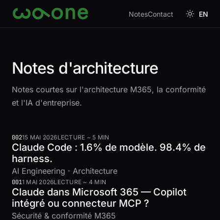
Aller au contenu
Notes
Contact
EN
Notes d'architecture
Notes courtes sur l'architecture M365, la conformité
et l'IA d'entreprise.
002
15 MAI 2026
LECTURE ~ 5 MIN
Claude Code : 1.6% de modèle. 98.4% de
harness.
AI Engineering · Architecture
001
1 MAI 2026
LECTURE ~ 4 MIN
Claude dans Microsoft 365 — Copilot
intégré ou connecteur MCP ?
Sécurité & conformité M365