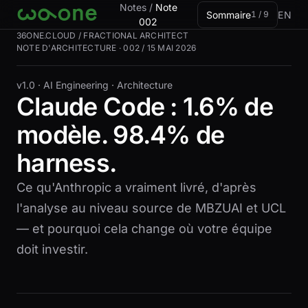
Aller à la carte
Notes
/
Note
Sommaire
EN
1 / 9
002
36ONE.CLOUD / FRACTIONAL ARCHITECT
NOTE D'ARCHITECTURE · 002 / 15 MAI 2026
v1.0 ·
AI Engineering · Architecture
Claude Code : 1.6% de
modèle. 98.4% de
harness.
Ce qu'Anthropic a vraiment livré, d'après
l'analyse au niveau source de MBZUAI et UCL
— et pourquoi cela change où votre équipe
doit investir.