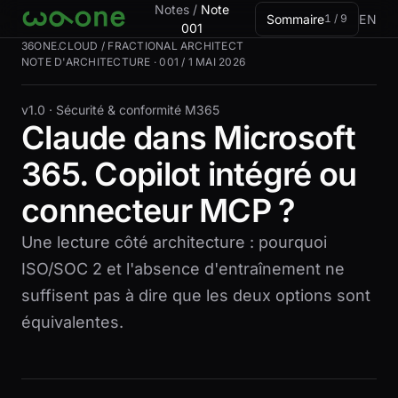
Aller à la carte
Notes
/
Note
Sommaire
EN
1 / 9
001
36ONE.CLOUD / FRACTIONAL ARCHITECT
NOTE D'ARCHITECTURE · 001 / 1 MAI 2026
v1.0 ·
Sécurité & conformité M365
Claude dans Microsoft
365. Copilot intégré ou
connecteur MCP ?
Une lecture côté architecture : pourquoi
ISO/SOC 2 et l'absence d'entraînement ne
suffisent pas à dire que les deux options sont
équivalentes.