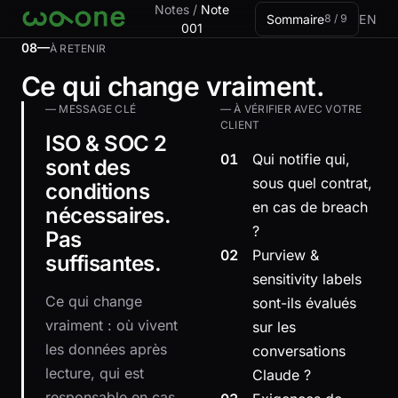
Aller à la carte
Notes
/
Note
Sommaire
EN
8 / 9
001
08—
À RETENIR
Ce qui change vraiment.
— MESSAGE CLÉ
— À VÉRIFIER AVEC VOTRE
CLIENT
ISO & SOC 2
01
Qui notifie qui,
sont des
sous quel contrat,
conditions
en cas de breach
nécessaires.
?
Pas
02
Purview &
suffisantes.
sensitivity labels
Ce qui change
sont-ils évalués
vraiment : où vivent
sur les
les données après
conversations
lecture, qui est
Claude ?
responsable en cas