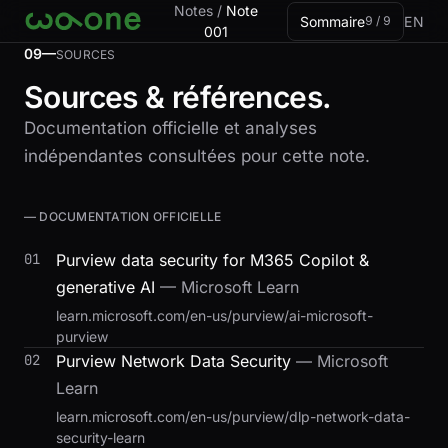
Aller à la carte
Notes
/
Note
Sommaire
EN
9 / 9
001
09—
SOURCES
Sources & références.
Documentation officielle et analyses
indépendantes consultées pour cette note.
— DOCUMENTATION OFFICIELLE
01
Purview data security for M365 Copilot &
generative AI
— Microsoft Learn
learn.microsoft.com/en-us/purview/ai-microsoft-
purview
02
Purview Network Data Security
— Microsoft
Learn
learn.microsoft.com/en-us/purview/dlp-network-data-
security-learn